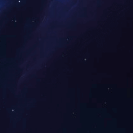

立车
上一页
1
2
3
4