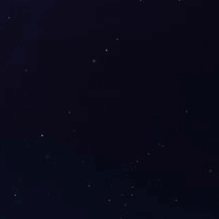
机械加工入门到精通，典型数控机床的夹具要求
2020-05-29