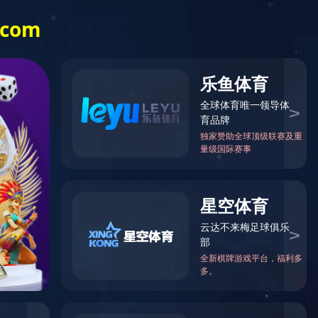

联系电话: 028-84824285
展示
新闻资讯
开云手机登录入口-开云（中国）
新闻资讯
开云手机登录入口-开云（中国）
展示
行业新闻
开云手机登录入口-开云（中国）
展示
开云手机登录入口
在线地图
行业新闻
开云手机登录入口-开云（中国）
开云手机登录入口
在线地图
明系的产品一直得到客户的信任
PRODUCTS