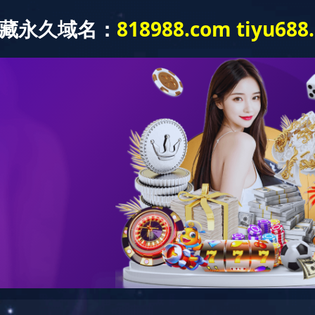
口
关于我们
业务范围
产品展示
案例
们
业务范围
产品展示
案例展示
公司简介
机械加工
开云手机登录入口-
案例
公司环境
钣金&焊接件加工
轴
厂房
公司荣誉
模具
开云手机登录入口
螺柱、螺帽
生产实力
缸体
法兰
管卡
滤网
油箱
支架
开云（中国）
介
机械加工
开云手机登录入口-
案例展示
境
钣金&焊接件加工
轴
厂房展示
誉
模具
录入口
螺柱、螺帽
力
缸体
法兰
管卡
滤网
油箱
支架
开云（中国）