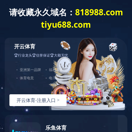
开云手机登录入口

欢迎访问开云手机登录入口-开云（中国） 官网!
联系电话: 028-84824285
开云手机登录入口
关于我们
业务范围
开云手机登录入口
关于我们
业务范围
公司简介
机械加工
公司环境
钣金&焊接件加工
公司荣誉
开云手机登录入口
生产实力
产品展示
案例展示
新闻资讯
公司简介
机械加工
公司环境
钣金&焊接件加
公司荣誉
开云手机登录入口
生产实力
产品展示
案例展示
新闻资讯
开云手机登录入口-
案例展示
行业新闻
轴
厂房展示
开云手机登录入口
模具
螺柱、螺帽
缸体
法兰
管卡
滤网
油箱
支架
开云（中国）
开云手机登录入口-开云（中国）
开云手机登录入口-
案例展示
行业新闻
轴
厂房展示
开云手机登录入口
模具
螺柱、螺帽
缸体
法兰
管卡
滤网
油箱
支架
开云（中国）
开云手机登录入口-开云（中国）
在线地图
开云手机登录入口-开云（中国）
开云手机登录入口-开云（中国）
在线地图