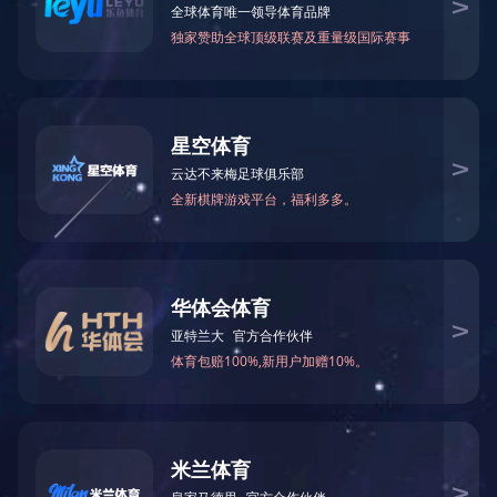
产品展示
PRODUCT
开云手机登录入口-开云（中国）
轴
模具
螺柱、螺帽
缸体
缸体二