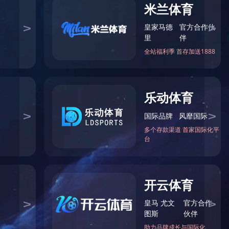
开云手机登录入口
>
开云手机登录入口-开云（中国）

电子邮箱
1098801544@qq.com