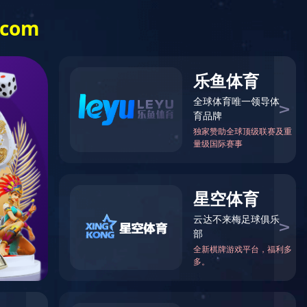

联系电话: 028-84824285
展示
新闻资讯
开云手机登录入口-开云（中国）
新闻资讯
开云手机登录入口-开云（中国）
展示
行业新闻
开云手机登录入口-开云（中国）
展示
开云手机登录入口
在线地图
行业新闻
开云手机登录入口-开云（中国）
开云手机登录入口
在线地图
专业从事各类大型、高精度零件加工
CONTACT