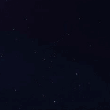
地址: 星光西路115号1幢1层
电话: 028-84824285
手机: 16228163333 / 13541049856 李经理