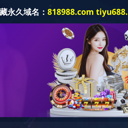
口
关于我们
业务范围
产品展示
案例
们
业务范围
产品展示
案例展示
公司简介
机械加工
开云手机登录入口-
案例
公司环境
钣金&焊接件加工
轴
厂房
公司荣誉
模具
开云手机登录入口
螺柱、螺帽
生产实力
缸体
法兰
管卡
滤网
油箱
支架
开云（中国）
介
机械加工
开云手机登录入口-
案例展示
境
钣金&焊接件加工
轴
厂房展示
誉
模具
录入口
螺柱、螺帽
力
缸体
法兰
管卡
滤网
油箱
支架
开云（中国）