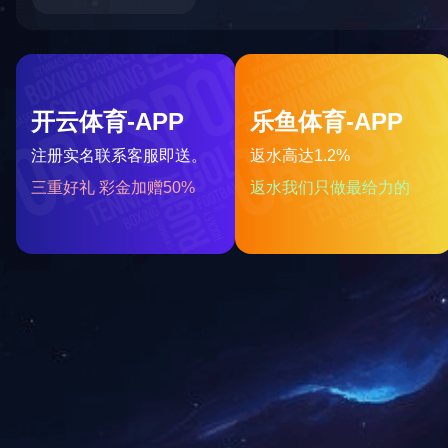
给我们留言