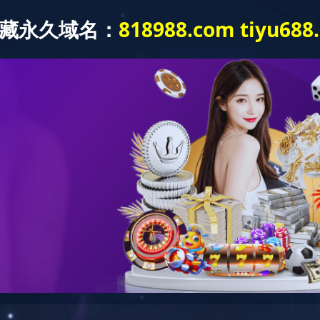
口
关于我们
业务范围
产品展示
案例
们
业务范围
产品展示
案例展示
公司简介
机械加工
开云手机登录入口-
案例
公司环境
钣金&焊接件加工
轴
厂房
公司荣誉
模具
开云手机登录入口
螺柱、螺帽
生产实力
缸体
法兰
管卡
滤网
油箱
支架
开云（中国）
介
机械加工
开云手机登录入口-
案例展示
境
钣金&焊接件加工
轴
厂房展示
誉
模具
录入口
螺柱、螺帽
力
缸体
法兰
管卡
滤网
油箱
支架
开云（中国）