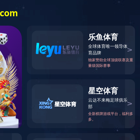

联系电话: 028-84824285
展示
新闻资讯
开云手机登录入口-开云（中国）
新闻资讯
开云手机登录入口-开云（中国）
展示
行业新闻
开云手机登录入口-开云（中国）
展示
开云手机登录入口
在线地图
行业新闻
开云手机登录入口-开云（中国）
开云手机登录入口
在线地图
明系的产品一直得到客户的信任
PRODUCTS