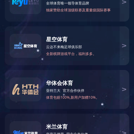
业务范围
PRODUCT
机械加工
钣金&焊接件加工
开云手机登录入口-开云（中国）

028-84824285
锯床GZ320
星光西路115号1幢1层
