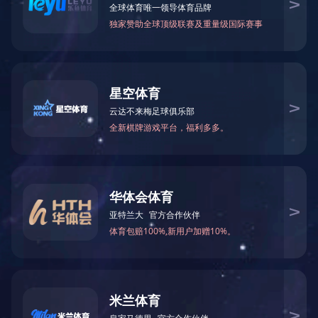
CNC加工要注意哪些危险
发布时间: 2020-03-25 阅读
CNC加工要
我们都知道，
机床加工
如果操作不慎是有可能导致危险产生的，在
剧事件，那么CNC加工要注意哪些危险呢，下面就来为大家一一介绍：