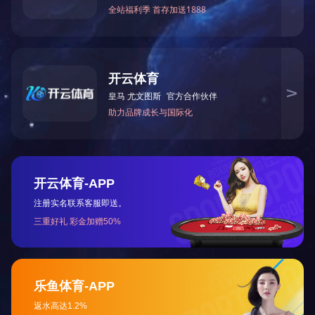
三，来自于机床的危险也是一项危险，由于机床是多是高速运转的
撞击等因素都可能导致人身伤害事故。
以加工企业一定要严格按照操作规范，并且制定严格的执行制度，
¢20mm的不锈钢、钛、铝等金属精密零件制造已有多年的技术沉淀，
品，竭诚欢迎各大厂商来电咨询，以及来图定制。
上一个:
精密轴在医疗行业的运用