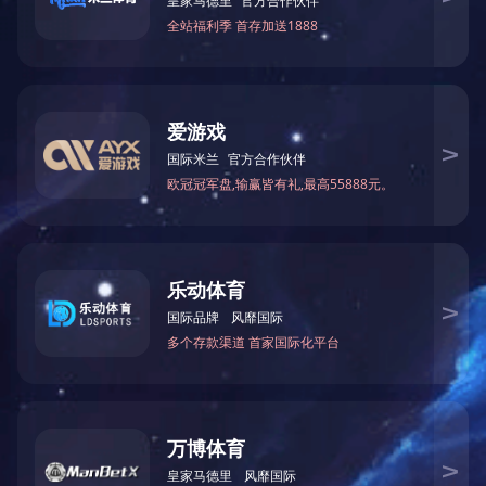
一，传动装置在实际操作中发生危险的概率是比较大的，机床的传
计时候没有充分考虑安全性，没有设计防护层，转动部分外露，那么就
二，压力机械的施压部位会可能造成危险，一般常见的冲床，粉碎
操作的，而人员操作就避免不了因为人员的疲惫或者情绪波动造成人为