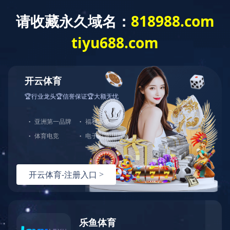
开云手机登录入口

欢迎访问开云手机登录入口-开云（中国） 官网!
联系电话: 028-84824285
开云手机登录入口
关于我们
业务范围
开云手机登录入口
关于我们
业务范围
公司简介
机械加工
公司环境
钣金&焊接件加工
公司荣誉
开云手机登录入口
生产实力
产品展示
案例展示
新闻资讯
公司简介
机械加工
公司环境
钣金&焊接件加
公司荣誉
开云手机登录入口
生产实力
产品展示
案例展示
新闻资讯
开云手机登录入口-
案例展示
行业新闻
轴
厂房展示
开云手机登录入口
模具
螺柱、螺帽
缸体
法兰
管卡
滤网
油箱
支架
开云（中国）
开云手机登录入口-开云（中国）
开云手机登录入口-
案例展示
行业新闻
轴
厂房展示
开云手机登录入口
模具
螺柱、螺帽
缸体
法兰
管卡
滤网
油箱
支架
开云（中国）
开云手机登录入口-开云（中国）
在线地图
开云手机登录入口-开云（中国）
开云手机登录入口-开云（中国）
在线地图