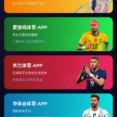
下一下:
关于我们
业务范围
产品展示
公司简介
机械加工
开云手机登录入口-开云
（中国）
公司环境
钣金&焊接件加工
轴
公司荣誉
模具
开云手机登录入口
螺柱、螺帽
生产实力
缸体