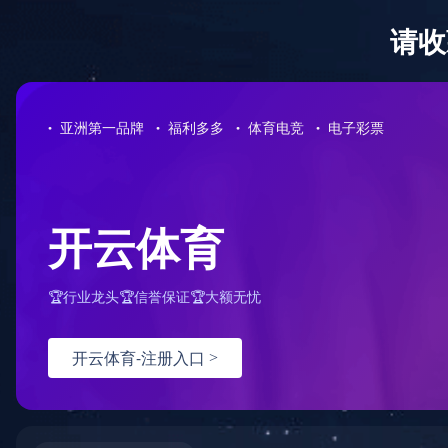
开云手机登录入口
欢迎访问开云手机登录入口-开云（中国） 官网!
开云手机登录入
开云手机登录入口
关于我
公司简
公司环
公司荣
开云手机登
生产实