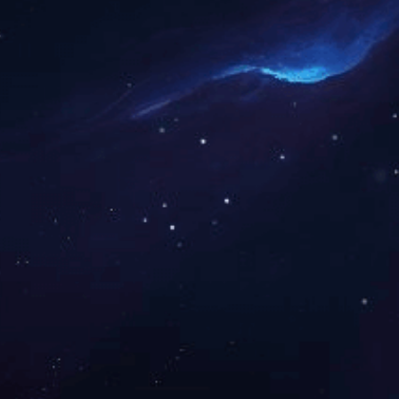
上一个:
模具一
下一下: